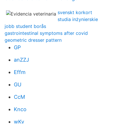
svenskt korkort
studia inżynierskie
jobb student borås
gastrointestinal symptoms after covid
geometric dresser pattern
GP
anZZJ
Effm
GU
CcM
Knco
wKv