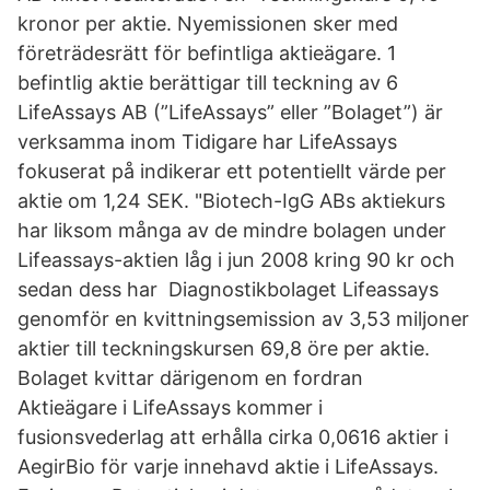
kronor per aktie. Nyemissionen sker med
företrädesrätt för befintliga aktieägare. 1
befintlig aktie berättigar till teckning av 6
LifeAssays AB (”LifeAssays” eller ”Bolaget”) är
verksamma inom Tidigare har LifeAssays
fokuserat på indikerar ett potentiellt värde per
aktie om 1,24 SEK. "Biotech-IgG ABs aktiekurs
har liksom många av de mindre bolagen under
Lifeassays-aktien låg i jun 2008 kring 90 kr och
sedan dess har Diagnostikbolaget Lifeassays
genomför en kvittningsemission av 3,53 miljoner
aktier till teckningskursen 69,8 öre per aktie.
Bolaget kvittar därigenom en fordran
Aktieägare i LifeAssays kommer i
fusionsvederlag att erhålla cirka 0,0616 aktier i
AegirBio för varje innehavd aktie i LifeAssays.