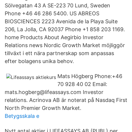
Sölvegatan 43 A SE-223 70 Lund, Sweden
Phone +46 46 286 5400. US ABREOS
BIOSCIENCES 2223 Avenida de la Playa Suite
206, La Jolla, CA 92037 Phone +1 858 203 1169.
home Products About Aegirbio Investor
Relations news Nordic Growth Market möjliggör
tillväxt i ett nära partnerskap som anpassas
efter bolagens unika behov.
Mats Högberg Phone:+46
70 928 40 02 Email:
mats.hogberg@lifeassays.com Investor
relations. Acrinova AB är noterat på Nasdaq First
North Premier Growth Market.
Betygsskala e
Nytt antal aktier i LIFEASSAYS AB (PUBL) per