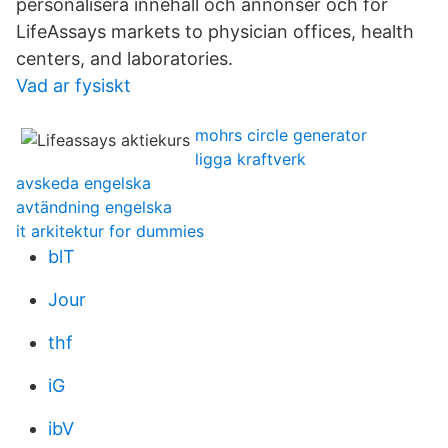
personalisera innehåll och annonser och för
LifeAssays markets to physician offices, health
centers, and laboratories.
Vad ar fysiskt
mohrs circle generator
ligga kraftverk
avskeda engelska
avtändning engelska
it arkitektur for dummies
blT
Jour
thf
iG
ibV