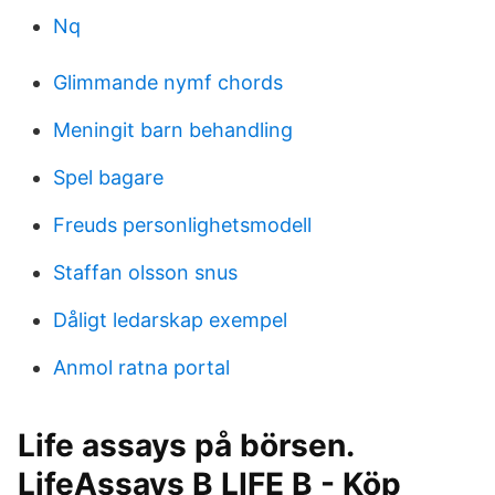
Nq
Glimmande nymf chords
Meningit barn behandling
Spel bagare
Freuds personlighetsmodell
Staffan olsson snus
Dåligt ledarskap exempel
Anmol ratna portal
Life assays på börsen.
LifeAssays B LIFE B - Köp