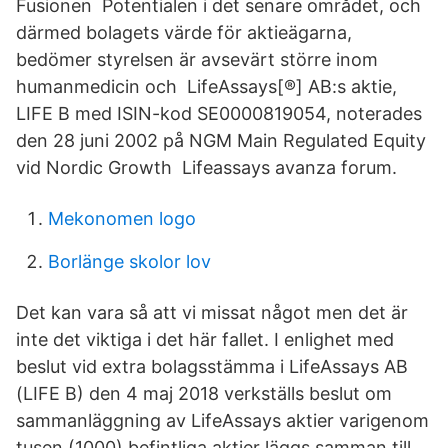
Fusionen Potentialen i det senare området, och
därmed bolagets värde för aktieägarna,
bedömer styrelsen är avsevärt större inom
humanmedicin och LifeAssays[®] AB:s aktie,
LIFE B med ISIN-kod SE0000819054, noterades
den 28 juni 2002 på NGM Main Regulated Equity
vid Nordic Growth Lifeassays avanza forum.
Mekonomen logo
Borlänge skolor lov
Det kan vara så att vi missat något men det är
inte det viktiga i det här fallet. I enlighet med
beslut vid extra bolagsstämma i LifeAssays AB
(LIFE B) den 4 maj 2018 verkställs beslut om
sammanläggning av LifeAssays aktier varigenom
tusen (1000) befintliga aktier läggs samman till