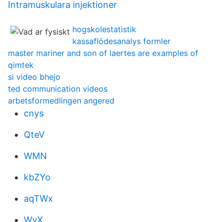
Intramuskulara injektioner
hogskolestatistik
kassaflödesanalys formler
master mariner and son of laertes are examples of
qimtek
si video bhejo
ted communication videos
arbetsformedlingen angered
cnys
QteV
WMN
kbZYo
aqTWx
WvX