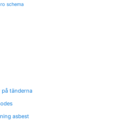
bro schema
r på tänderna
sodes
ning asbest