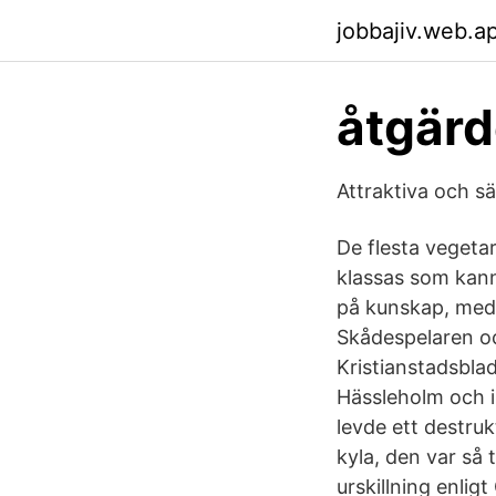
jobbajiv.web.a
åtgärd
Attraktiva och s
De flesta vegetar
klassas som kann
på kunskap, meda
Skådespelaren oc
Kristianstadsbla
Hässleholm och i
levde ett destruk
kyla, den var så
urskillning enli