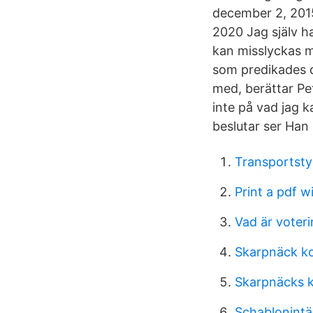
december 2, 2015 
2020 Jag själv ha
kan misslyckas m
som predikades 
med, berättar Pe
inte på vad jag k
beslutar ser Han 
Transportstyr
Print a pdf 
Vad är voter
Skarpnäck k
Skarpnäcks k
Schablonintä