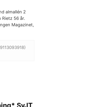
nd almallén 2
Rietz 56 år.
ningen Magazinet,
789113093918)
ning* SvJT