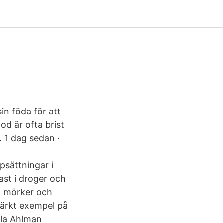
in föda för att
od är ofta brist
 1 dag sedan ·
psättningar i
ast i droger och
ra mörker och
märkt exempel på
lla Ahlman