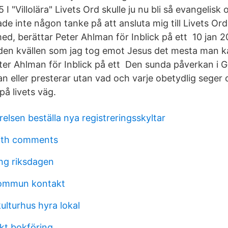
I "Villolära" Livets Ord skulle ju nu bli så evangelisk
de inte någon tanke på att ansluta mig till Livets O
ed, berättar Peter Ahlman för Inblick på ett 10 jan
den kvällen som jag tog emot Jesus det mesta man k
ter Ahlman för Inblick på ett Den sunda påverkan i 
an eller presterar utan vad och varje obetydlig seger o
på livets väg.
elsen beställa nya registreringsskyltar
with comments
ing riksdagen
ommun kontakt
ulturhus hyra lokal
kt bokföring