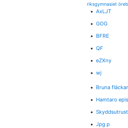
riksgymnasiet öre
AxLJT
GOG
BFRE
QF
eZXny
wj
Bruna fläcka
Hamtaro epi
Skyddsutrust
Jpg p