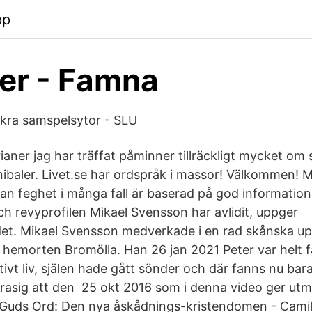
pp
er - Famna
äkra samspelsytor - SLU
ianer jag har träffat påminner tillräckligt mycket om s
ibaler. Livet.se har ordspråk i massor! Välkommen! M
n feghet i många fall är baserad på god information.
h revyprofilen Mikael Svensson har avlidit, uppger
det. Mikael Svensson medverkade i en rad skånska up
 hemorten Bromölla. Han 26 jan 2021 Peter var helt f
tivt liv, själen hade gått sönder och där fanns nu ba
 trasig att den 25 okt 2016 som i denna video ger ut
gt Guds Ord: Den nya åskådnings-kristendomen - Cami