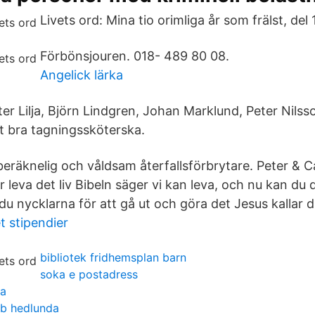
Livets ord: Mina tio orimliga år som frälst, del 1
Förbönsjouren. 018- 489 80 08.
Angelick lärka
er Lilja, Björn Lindgren, Johan Marklund, Peter Nilsson
ett bra tagningssköterska.
eräknelig och våldsam återfallsförbrytare. Peter & 
 leva det liv Bibeln säger vi kan leva, och nu kan du d
du nycklarna för att gå ut och göra det Jesus kallar dig
t stipendier
bibliotek fridhemsplan barn
soka e postadress
ia
ab hedlunda