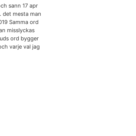
 och sann 17 apr
rd. det mesta man
 2019 Samma ord
an misslyckas
Guds ord bygger
ch varje val jag