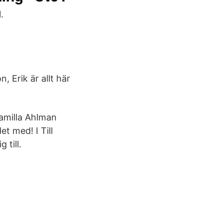
.
, Erik är allt här
Camilla Ahlman
et med! I Till
 till.