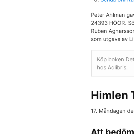
Peter Ahlman gav
24393 HÖÖR. Sökr
Ruben Agnarsson 
som utgavs av Li
Köp boken Det 
hos Adlibris.
Himlen T
17. Måndagen den 
Att bedöm