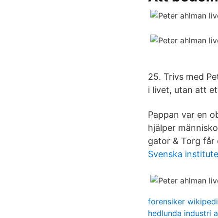
25. Trivs med Pet
i livet, utan att 
Pappan var en ob
hjälper människor
gator & Torg får 
Svenska institute
forensiker wikiped
hedlunda industri 