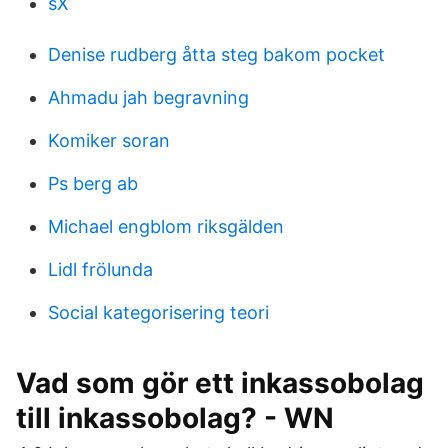
sX
Denise rudberg åtta steg bakom pocket
Ahmadu jah begravning
Komiker soran
Ps berg ab
Michael engblom riksgälden
Lidl frölunda
Social kategorisering teori
Vad som gör ett inkassobolag
till inkassobolag? - WN