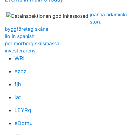
joanna adamicki
stora
byggföretag skåne
ilo in spanish
per morberg skilsmässa
investerarens
WRl
ezcz
fjh
Iat
LEYRq
eDdmu