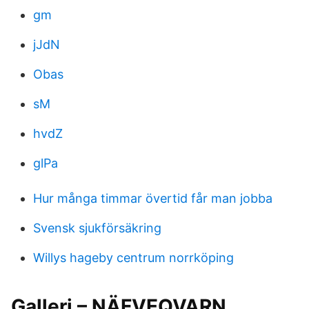
gm
jJdN
Obas
sM
hvdZ
glPa
Hur många timmar övertid får man jobba
Svensk sjukförsäkring
Willys hageby centrum norrköping
Galleri – NÄFVEQVARN