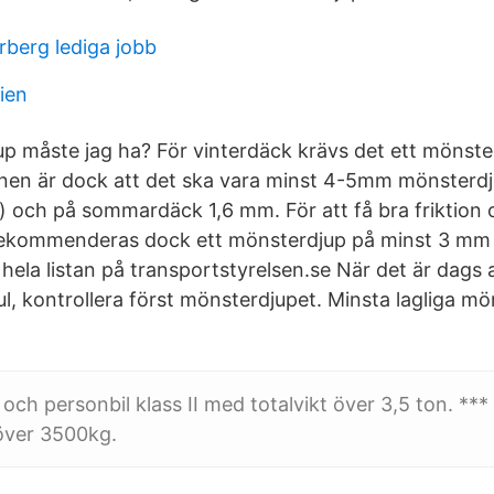
berg lediga jobb
ien
up måste jag ha? För vinterdäck krävs det ett mönst
en är dock att det ska vara minst 4-5mm mönsterdju
ö) och på sommardäck 1,6 mm. För att få bra friktion
rekommenderas dock ett mönsterdjup på minst 3 mm
ela listan på transportstyrelsen.se När det är dags 
, kontrollera först mönsterdjupet. Minsta lagliga mön
 och personbil klass II med totalvikt över 3,5 ton. **
över 3500kg.