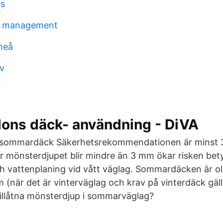
rs
et management
meå
iv
7
dons däck- användning - DiVA
 sommardäck Säkerhetsrekommendationen är minst 
mönsterdjupet blir mindre än 3 mm ökar risken betyd
 vattenplaning vid vått väglag. Sommardäcken är ol
m (när det är vinterväglag och krav på vinterdäck gäl
 tillåtna mönsterdjup i sommarväglag?