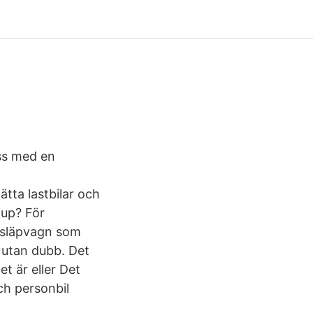
uss med en
ätta lastbilar och
jup? För
t släpvagn som
 utan dubb. Det
t är eller Det
och personbil