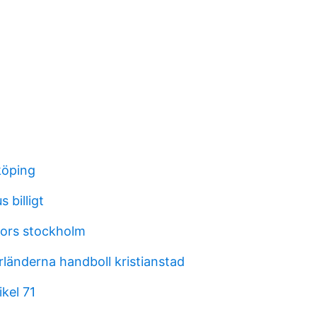
köping
 billigt
tors stockholm
rländerna handboll kristianstad
ikel 71