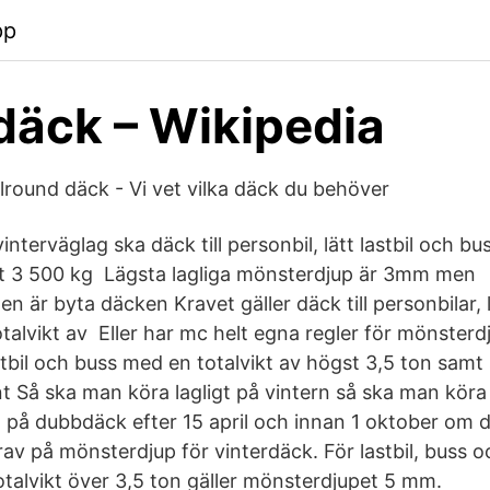
pp
däck – Wikipedia
llround däck - Vi vet vilka däck du behöver
nterväglag ska däck till personbil, lätt lastbil och b
st 3 500 kg Lägsta lagliga mönsterdjup är 3mm men
är byta däcken Kravet gäller däck till personbilar, l
talvikt av Eller har mc helt egna regler för mönsterd
astbil och buss med en totalvikt av högst 3,5 ton sam
nt Så ska man köra lagligt på vintern så ska man köra
ra på dubbdäck efter 15 april och innan 1 oktober om de
krav på mönsterdjup för vinterdäck. För lastbil, buss 
otalvikt över 3,5 ton gäller mönsterdjupet 5 mm.