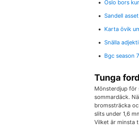
Oslo bors ku
Sandell ass
Karta övik u
Snälla adjekt
Bgc season 
Tunga for
Mönsterdjup för
sommardäck. När 
bromssträcka och
slits under 1,6 m
Vilket är minsta