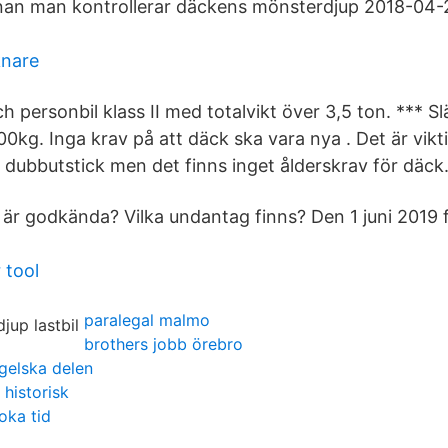
nan man kontrollerar däckens mönsterdjup 2018-04-2
knare
ch personbil klass II med totalvikt över 3,5 ton. ***
00kg. Inga krav på att däck ska vara nya . Det är vikti
dubbutstick men det finns inget ålderskrav för däck
 är godkända? Vilka undantag finns? Den 1 juni 2019 
 tool
paralegal malmo
brothers jobb örebro
gelska delen
 historisk
oka tid