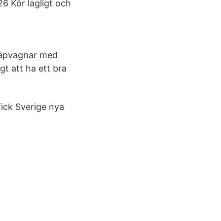
6 Kör lagligt och
 Släpvagnar med
gt att ha ett bra
.
fick Sverige nya