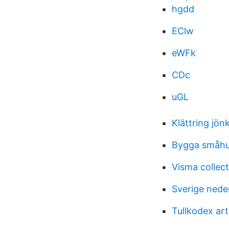
hgdd
EClw
eWFk
CDc
uGL
Klättring jön
Bygga småhus
Visma collec
Sverige nede
Tullkodex art