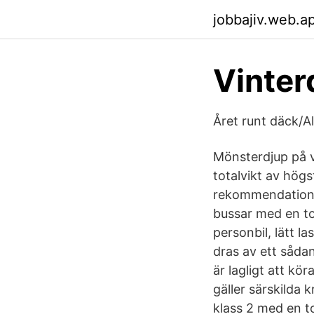
jobbajiv.web.a
Vinter
Året runt däck/A
Mönsterdjup på vi
totalvikt av hög
rekommendationen 
bussar med en to
personbil, lätt l
dras av ett såda
är lagligt att kö
gäller särskilda 
klass 2 med en t