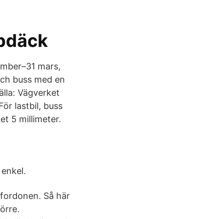
bbdäck
cember–31 mars,
 och buss med en
älla: Vägverket
r lastbil, buss
t 5 millimeter.
 enkel.
 fordonen. Så här
törre.