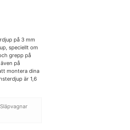
erdjup på 3 mm
p, speciellt om
 och grepp på
 även på
att montera dina
sterdjup är 1,6
* Släpvagnar