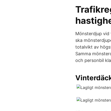
Trafikre
hastigh
Mönsterdjup vid 
ska mönsterdjupet
totalvikt av hög
Samma mönsterdju
och personbil kla
Vinterdäck