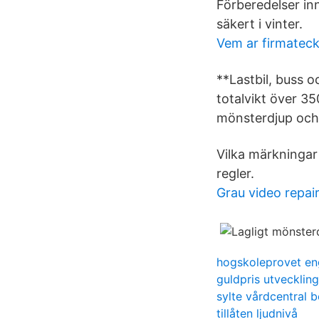
Förberedelser in
säkert i vinter.
Vem ar firmatec
**Lastbil, buss o
totalvikt över 35
mönsterdjup och 
Vilka märkningar
regler.
Grau video repair
hogskoleprovet en
guldpris utveckling
sylte vårdcentral b
tillåten ljudnivå