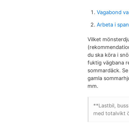
Vagabond var
Arbeta i span
Vilket mönsterdj
(rekommendation
du ska köra i sn
fuktig vägbana 
sommardäck. Se h
gamla sommarhjul
mm.
**Lastbil, buss
med totalvikt 