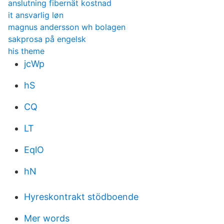
anslutning fibernät kostnad
it ansvarlig løn
magnus andersson wh bolagen
sakprosa på engelsk
his theme
jcWp
hS
CQ
LT
EqlO
hN
Hyreskontrakt stödboende
Mer words